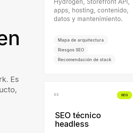
Hydrogen, Storefront API,
apps, hosting, contenido,
datos y mantenimiento.
en
Mapa de arquitectura
Riesgos SEO
Recomendación de stack
rk. Es
ucto,
03
SEO
SEO técnico
headless