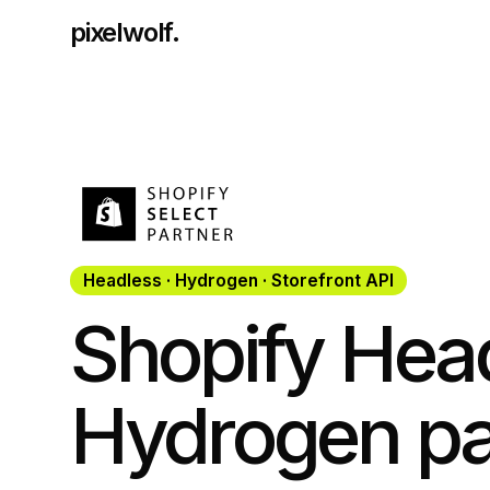
pixelwolf.
Headless · Hydrogen · Storefront API
Shopify Hea
Hydrogen pa