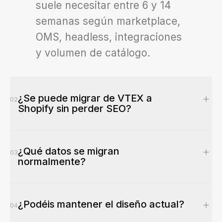
suele necesitar entre 6 y 14
semanas según marketplace,
OMS, headless, integraciones
y volumen de catálogo.
¿Se puede migrar de VTEX a
02
Shopify sin perder SEO?
Sí, si el proyecto incluye
¿Qué datos se migran
auditoría SEO, mapa de URLs,
03
normalmente?
redirecciones 301, revisión de
metadatos, canonicals,
Productos, variantes,
sitemap y seguimiento
¿Podéis mantener el diseño actual?
imágenes, colecciones,
04
posterior. No se puede