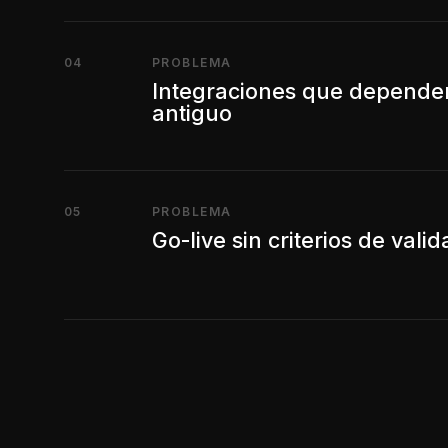
04
PROBLEMA
Integraciones que dependen
antiguo
05
PROBLEMA
Go-live sin criterios de vali