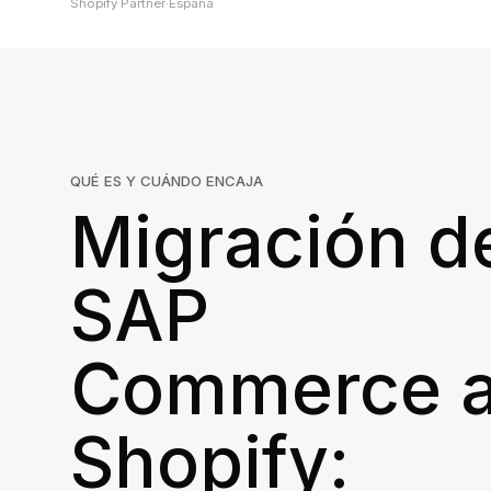
Shopify Partner
·
España
QUÉ ES Y CUÁNDO ENCAJA
Migración d
SAP
Commerce 
Shopify: