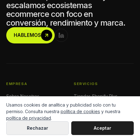
escalamos ecosistemas
ecommerce con foco en
conversión, rendimiento y marca.
HABLEMOS
EMPRESA
SERVICIOS
Sobre Nosotros
Tiendas Shopify Plus
Proyectos
Desarrollo Shopify
Usamos cookies de analítica y publicidad solo con tu
Blog
Apps Shopify
permiso. Consulta nuestra
política de cookies
y nuestra
Contacto
Migraciones a Shopify
política de privacidad
.
Integraciones ERP Shopify
Rechazar
Aceptar
CRO Shopify
Soporte Shopify