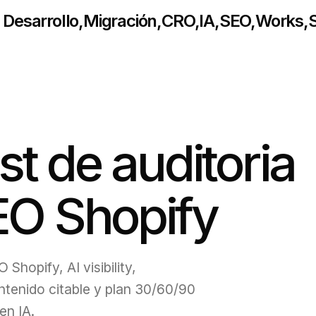
Desarrollo
,
Migración
,
CRO
,
IA
,
SEO
,
Works
,
S
st de auditoria
O Shopify
 Shopify, AI visibility,
tenido citable y plan 30/60/90
en IA.